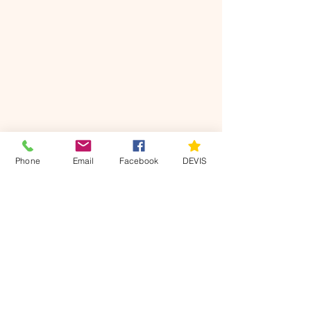
DEVIS
Phone
Email
Facebook
DEVIS
Nos
coordonnées
Villers sur le Roule 27940
07 49 22 63 11
axisdiag@gmail.com
Mentions légales