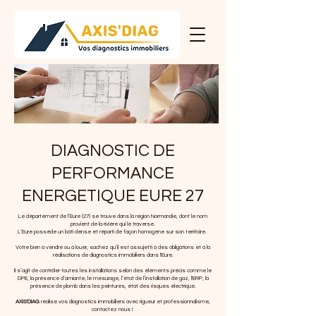
DIAGNOSTIC DE
PERFORMANCE
ENERGETIQUE EURE 27
Le département de l’Eure (27) se trouve dans la région Normandie, dont le nom
provient de la rivière qui le traverse.
L’Eure possède un bâti dense et réparti de façon homogène sur son territoire.
Votre bien à vendre ou à louer, sachez qu’il est assujetti à des obligations et à la
réalisations de diagnostics immobiliers dans l'Eure.
Il s’agit de contrôler toutes les installations selon des éléments précis comme le
DPE, la présence d’amiante, le mesurage, l’état de l’installation de gaz, l'ERP, la
présence de plomb dans les peintures, état des risques électrique.
AXIS'DIAG
réalise vos diagnostics immobiliers avec rigueur et professionnalisme,
contactez nous !