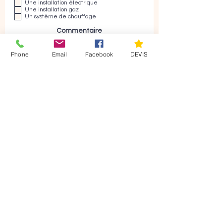
Une installation électrique
Une installation gaz
Un système de chauffage
Commentaire
Phone
Email
Facebook
DEVIS
En soumettant ce formulaire, j'accepte que les
informations saisies soient exploitées dans le
cadre de la demande de contact et de la
relation commerciale qui peut en découler.
Mentions légales
Envoyer
Nos
coordonnées
Villers sur le Roule 27940
07 49 22 63 11
axisdiag@gmail.com