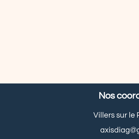
Nos coor
Villers sur l
axisdiag@