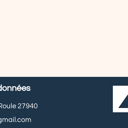
données
e Roule 27940
gmail.com