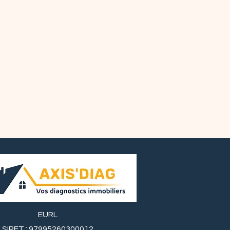
EURL
SIRET : 97995260300012