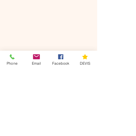
DEVIS
Phone
Email
Facebook
DEVIS
Nos
coordonnées
Villers sur le Roule 27940
07 49 22 63 11
axisdiag@gmail.com
Mentions légales