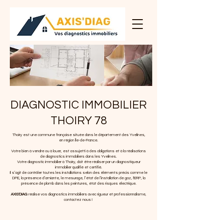
DIAGNOSTIC IMMOBILIER
THOIRY 78
Thoiry est une commune française située dans le département des Yvelines,
en région Île-de-France.
Votre bien à vendre ou à louer, est assujetti à des obligations et à la réalisations
de diagnostics immobiliers dans les Yvelines.
Votre diagnostic immobilier à Thoiry, doit être réaliser par un diagnostiqueur
immobilier qualifié et certifié.
Il s’agit de contrôler toutes les installations selon des éléments précis comme le
DPE, la présence d’amiante, le mesurage, l’état de l’installation de gaz, l'ERP, la
présence de plomb dans les peintures, état des risques électrique.
AXIS'DIAG
réalise vos diagnostics immobiliers avec rigueur et professionnalisme,
contactez nous !