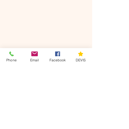
DEVIS
Phone
Email
Facebook
DEVIS
Nos
coordonnées
Villers sur le Roule 27940
07 49 22 63 11
axisdiag@gmail.com
Mentions légales