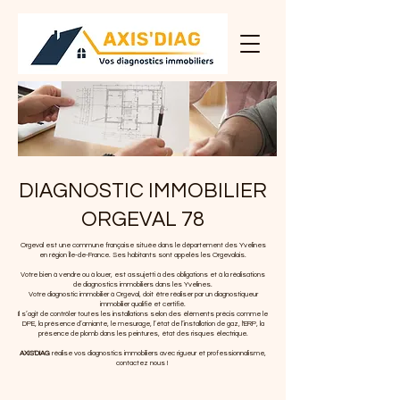
DIAGNOSTIC IMMOBILIER
ORGEVAL 78
Orgeval est une commune française située dans le département des Yvelines
en région Île-de-France. Ses habitants sont appelés les Orgevalais.
Votre bien à vendre ou à louer, est assujetti à des obligations et à la réalisations
de diagnostics immobiliers dans les Yvelines.
Votre diagnostic immobilier à Orgeval, doit être réaliser par un diagnostiqueur
immobilier qualifié et certifié.
Il s’agit de contrôler toutes les installations selon des éléments précis comme le
DPE, la présence d’amiante, le mesurage, l’état de l’installation de gaz, l'ERP, la
présence de plomb dans les peintures, état des risques électrique.
AXIS'DIAG
réalise vos diagnostics immobiliers avec rigueur et professionnalisme,
contactez nous !