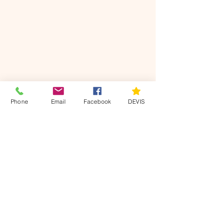
DEVIS
Phone
Email
Facebook
DEVIS
Nos
coordonnées
Villers sur le Roule 27940
07 49 22 63 11
axisdiag@gmail.com
Mentions légales