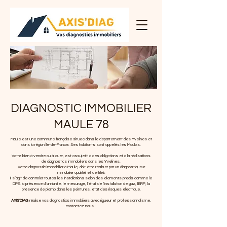
DIAGNOSTIC IMMOBILIER
MAULE 78
Maule est une commune française située dans le département des Yvelines et
dans la région Île-de-France. Ses habitants sont appelés les Maulois.
Votre bien à vendre ou à louer, est assujetti à des obligations et à la réalisations
de diagnostics immobiliers dans les Yvelines.
Votre diagnostic immobilier à Maule, doit être réaliser par un diagnostiqueur
immobilier qualifié et certifié.
Il s’agit de contrôler toutes les installations selon des éléments précis comme le
DPE, la présence d’amiante, le mesurage, l’état de l’installation de gaz, l'ERP, la
présence de plomb dans les peintures, état des risques électrique.
AXIS'DIAG
réalise vos diagnostics immobiliers avec rigueur et professionnalisme,
contactez nous !