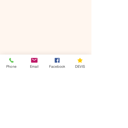
DEVIS
Phone
Email
Facebook
DEVIS
Nos
coordonnées
Villers sur le Roule 27940
07 49 22 63 11
axisdiag@gmail.com
Mentions légales