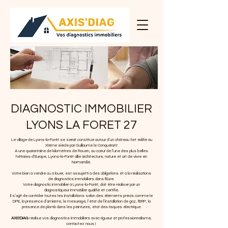
DIAGNOSTIC IMMOBILIER
LYONS LA FORET 27
Le village de Lyons-la-Forêt se serait constitué autour d’un château fort édifié au
XIème siècle par Guillaume le Conquérant
A une quarantaine de kilomètres de Rouen, au cœur de l’une des plus belles
hêtraies d’Europe, Lyons-la-Forêt allie architecture, nature et art de vivre en
Normandie.
Votre bien à vendre ou à louer, est assujetti à des obligations et à la réalisations
de diagnostics immobiliers dans l'Eure.
Votre diagnostic immobilier à
Lyons-la-Forêt
, doit être réaliser par un
diagnostiqueur immobilier qualifié et certifié.
Il s’agit de contrôler toutes les installations selon des éléments précis comme le
DPE, la présence d’amiante, le mesurage, l’état de l’installation de gaz, l'ERP, la
présence de plomb dans les peintures, état des risques électrique.
AXIS'DIAG
réalise vos diagnostics immobiliers avec rigueur et professionnalisme,
contactez nous !