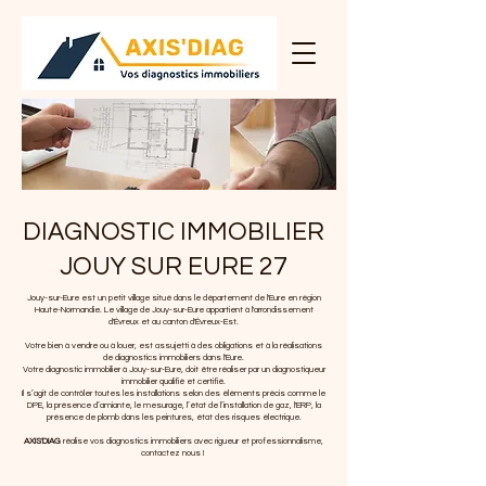
DIAGNOSTIC IMMOBILIER
JOUY SUR EURE 27
Jouy-sur-Eure est un petit village situé dans le département de l'Eure en région
Haute-Normandie. Le village de Jouy-sur-Eure appartient à l'arrondissement
d'Évreux et au canton d'Évreux-Est.
Votre bien à vendre ou à louer, est assujetti à des obligations et à la réalisations
de diagnostics immobiliers dans l'Eure.
Votre diagnostic immobilier à
Jouy-sur-Eure
, doit être réaliser par un diagnostiqueur
immobilier qualifié et certifié.
Il s’agit de contrôler toutes les installations selon des éléments précis comme le
DPE, la présence d’amiante, le mesurage, l’état de l’installation de gaz, l'ERP, la
présence de plomb dans les peintures, état des risques électrique.
AXIS'DIAG
réalise vos diagnostics immobiliers avec rigueur et professionnalisme,
contactez nous !