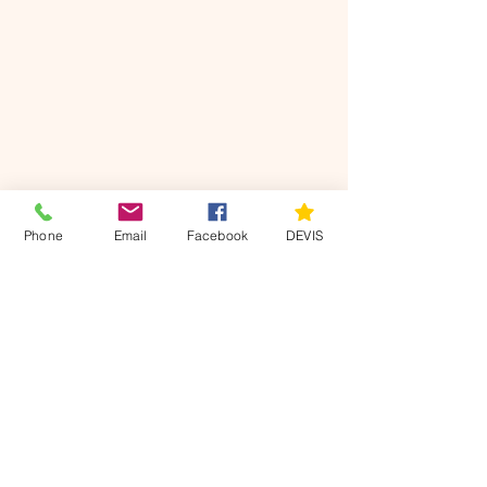
DEVIS
Phone
Email
Facebook
DEVIS
Nos
coordonnées
Villers sur le Roule 27940
07 49 22 63 11
axisdiag@gmail.com
Mentions légales