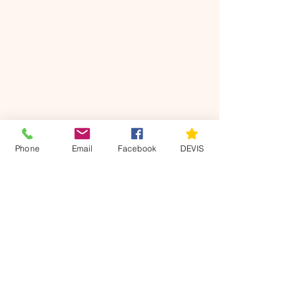
DEVIS
Phone
Email
Facebook
DEVIS
Nos
coordonnées
Villers sur le Roule 27940
07 49 22 63 11
axisdiag@gmail.com
Mentions légales