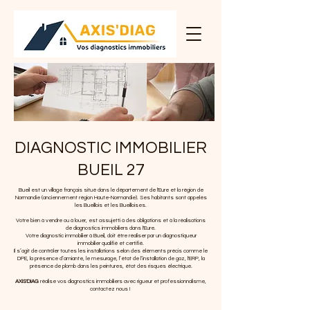
DIAGNOSTIC IMMOBILIER
BUEIL 27
Bueil est un village français situé dans le département de l'Eure et la région de
Normandie (anciennement région Haute-Normandie). Ses habitants sont appelés
les Bueillois et les Bueilloises.
Votre bien à vendre ou à louer, est assujetti à des obligations et à la réalisations
de diagnostics immobiliers dans l'Eure.
Votre diagnostic immobilier à Bueil
, doit être réaliser par un diagnostiqueur
immobilier qualifié et certifié.
Il s’agit de contrôler toutes les installations selon des éléments précis comme le
DPE, la présence d’amiante, le mesurage, l’état de l’installation de gaz, l'ERP, la
présence de plomb dans les peintures, état des risques électrique.
AXIS'DIAG
réalise vos diagnostics immobiliers avec rigueur et professionnalisme,
contactez nous !