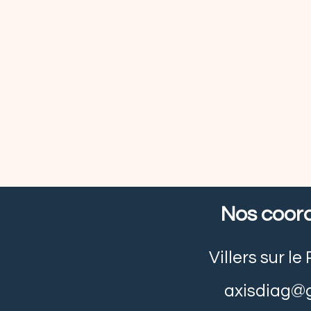
Nos coor
Villers sur l
axisdiag@