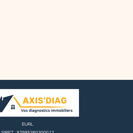
EURL
SIRET : 97995260300012