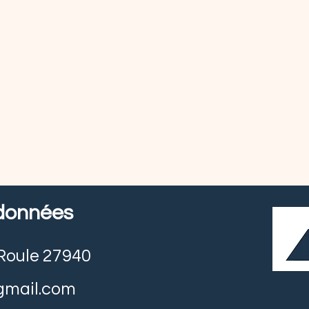
données
e Roule 27940
gmail.com