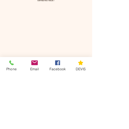
contactez nous !
DEVIS
Phone
Email
Facebook
DEVIS
Nos
coordonnées
Villers sur le Roule 27940
07 49 22 63 11
axisdiag@gmail.com