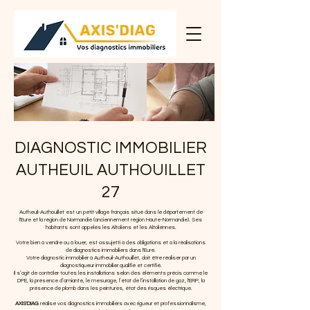
DIAGNOSTIC IMMOBILIER
AUTHEUIL AUTHOUILLET
27
Autheuil-Authouillet est un petit village français situé dans le département de
l'Eure et la région de Normandie (anciennement région Haute-Normandie). Ses
habitants sont appelés les Altoliens et les Altoliennes.
Votre bien à vendre ou à louer, est assujetti à des obligations et à la réalisations
de diagnostics immobiliers dans l'Eure.
Votre diagnostic immobilier à
Autheuil-Authouillet
, doit être réaliser par un
diagnostiqueur immobilier qualifié et certifié.
Il s’agit de contrôler toutes les installations selon des éléments précis comme le
DPE, la présence d’amiante, le mesurage, l’état de l’installation de gaz, l'ERP, la
présence de plomb dans les peintures, état des risques électrique.
AXIS'DIAG
réalise vos diagnostics immobiliers avec rigueur et professionnalisme,