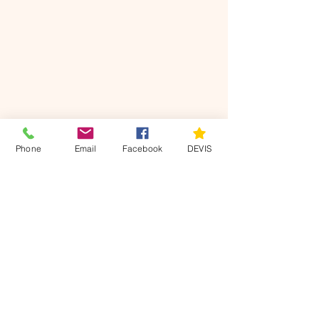
DEVIS
Phone
Email
Facebook
DEVIS
Nos
coordonnées
Villers sur le Roule 27940
07 49 22 63 11
axisdiag@gmail.com
Mentions légales